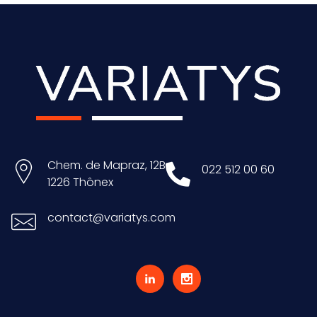
f
f
Chem. de Mapraz, 12B
022 512 00 60
i
1226 Thônex
contact@variatys.com
c