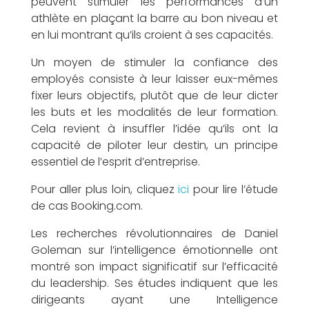
peuvent stimuler les performances d’un
e
athlète en plaçant la barre au bon niveau et
en lui montrant qu’ils croient à ses capacités.
Un moyen de stimuler la confiance des
employés consiste à leur laisser eux-mêmes
fixer leurs objectifs, plutôt que de leur dicter
l
les buts et les modalités de leur formation.
Cela revient à insuffler l’idée qu’ils ont la
capacité de piloter leur destin, un principe
essentiel de l’esprit d’entreprise.
l
Pour aller plus loin, cliquez
ici
pour lire l’étude
de cas Booking.com.
Les recherches révolutionnaires de Daniel
Goleman sur l’intelligence émotionnelle ont
e
montré son impact significatif sur l’efficacité
du leadership. Ses études indiquent que les
dirigeants ayant une Intelligence