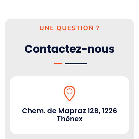
e
UNE QUESTION ?
Contactez-nous
r
s
Chem. de Mapraz 12B, 1226
Thônex