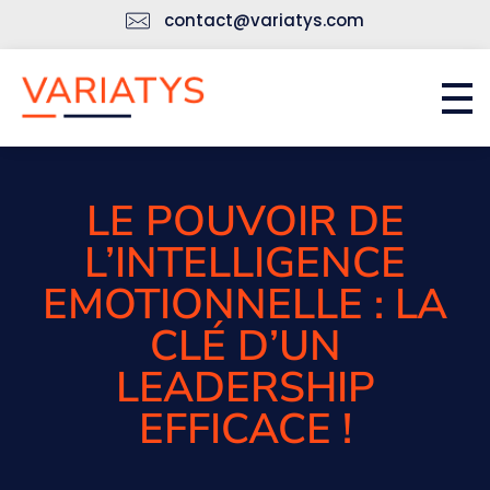
contact@variatys.com
Accueil
Strategy and Transformation Consulting
LE POUVOIR DE
L’INTELLIGENCE
EMOTIONNELLE : LA
CLÉ D’UN
LEADERSHIP
EFFICACE !