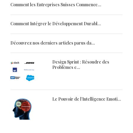
Comment les Entreprises Suisses Commence...
L
Comment Intégrer le Développement Durabl...
Découvrez nos derniers articles parus da...
e
Design Sprint : Résoudre des
Problèmes e...
a
Le Pouvoir de l’Intelligence Emoti...
d