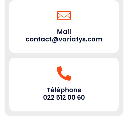
h
i
Mail
contact@variatys.com
p
Téléphone
E
022 512 00 60