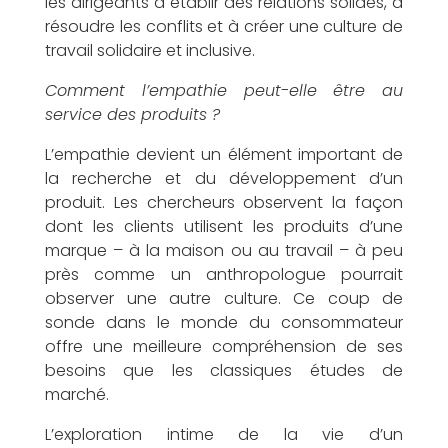
n
les dirigeants à établir des relations solides, à
résoudre les conflits et à créer une culture de
travail solidaire et inclusive.
Comment l’empathie peut-elle être au
t
service des produits ?
L’empathie devient un élément important de
la recherche et du développement d’un
produit. Les chercheurs observent la façon
e
dont les clients utilisent les produits d’une
marque – à la maison ou au travail – à peu
près comme un anthropologue pourrait
observer une autre culture. Ce coup de
sonde dans le monde du consommateur
l
offre une meilleure compréhension de ses
besoins que les classiques études de
marché.
L’exploration intime de la vie d’un